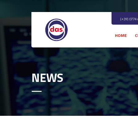
(+39) 0774
HOME
C
NEWS