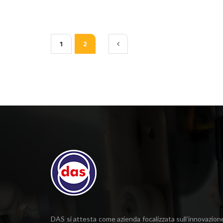
1
2
DAS si attesta come azienda focalizzata sull’innovazion