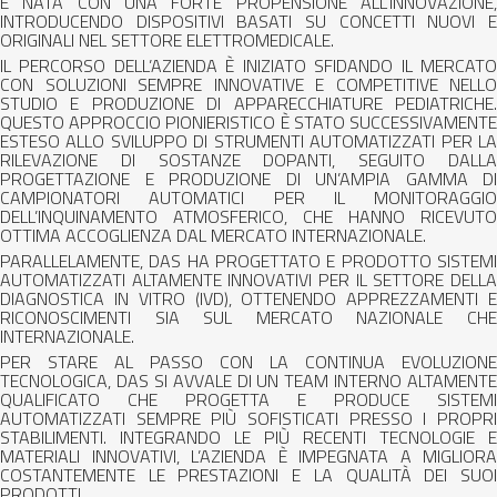
È NATA CON UNA FORTE PROPENSIONE ALL’INNOVAZIONE,
INTRODUCENDO DISPOSITIVI BASATI SU CONCETTI NUOVI E
ORIGINALI NEL SETTORE ELETTROMEDICALE.
IL PERCORSO DELL’AZIENDA È INIZIATO SFIDANDO IL MERCATO
CON SOLUZIONI SEMPRE INNOVATIVE E COMPETITIVE NELLO
STUDIO E PRODUZIONE DI APPARECCHIATURE PEDIATRICHE.
QUESTO APPROCCIO PIONIERISTICO È STATO SUCCESSIVAMENTE
ESTESO ALLO SVILUPPO DI STRUMENTI AUTOMATIZZATI PER LA
RILEVAZIONE DI SOSTANZE DOPANTI, SEGUITO DALLA
PROGETTAZIONE E PRODUZIONE DI UN’AMPIA GAMMA DI
CAMPIONATORI AUTOMATICI PER IL MONITORAGGIO
DELL’INQUINAMENTO ATMOSFERICO, CHE HANNO RICEVUTO
OTTIMA ACCOGLIENZA DAL MERCATO INTERNAZIONALE.
PARALLELAMENTE, DAS HA PROGETTATO E PRODOTTO SISTEMI
AUTOMATIZZATI ALTAMENTE INNOVATIVI PER IL SETTORE DELLA
DIAGNOSTICA IN VITRO (IVD), OTTENENDO APPREZZAMENTI E
RICONOSCIMENTI SIA SUL MERCATO NAZIONALE CHE
INTERNAZIONALE.
PER STARE AL PASSO CON LA CONTINUA EVOLUZIONE
TECNOLOGICA, DAS SI AVVALE DI UN TEAM INTERNO ALTAMENTE
QUALIFICATO CHE PROGETTA E PRODUCE SISTEMI
AUTOMATIZZATI SEMPRE PIÙ SOFISTICATI PRESSO I PROPRI
STABILIMENTI. INTEGRANDO LE PIÙ RECENTI TECNOLOGIE E
MATERIALI INNOVATIVI, L’AZIENDA È IMPEGNATA A MIGLIORA
COSTANTEMENTE LE PRESTAZIONI E LA QUALITÀ DEI SUOI
PRODOTTI.